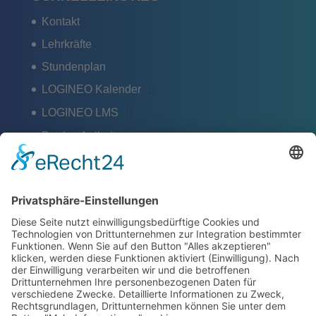
Kontakt
Lehrkräfte
Stundenplan
LOGINEO Kalender
LOGINEO LMS
Barrierefreiheit
Schlagworte
Impressum
Datenschutz
ZERTIFIKATE