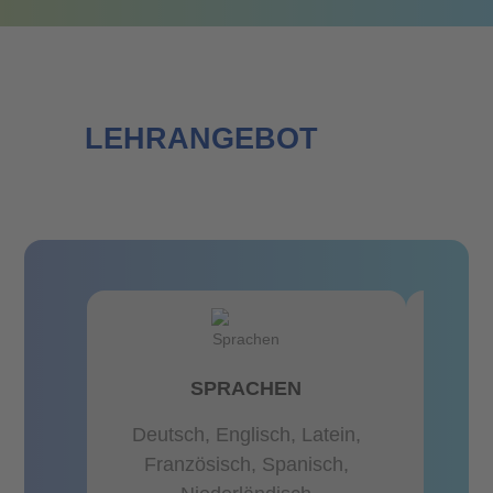
LEHRANGEBOT
SPRACHEN
Deutsch, Englisch, Latein,
NATU
Französisch, Spanisch,
U