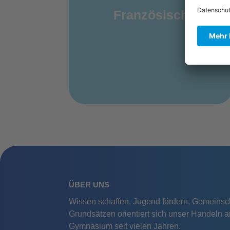
Französisch
ÜBER UNS
Wissen schaffen, Jugend fördern, Gemeinsch
Grundsätzen orientiert sich unser Handeln 
Gymnasium seit vielen Jahren.