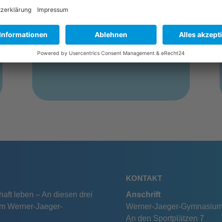
Spanisch
KONTAKT
aft leben – An diesen drei
Anschrift
am Werner-Jaeger-
Werner-Jaeger-Gymnasiu
An den Sportplätzen 7