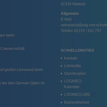
41334 Nettetal
Allgemein
E-Mail
sekretariat@wjg.nrw.schul
Telefon
02153 / 911 797
ngen beim
e Coenen erhält
SCHNELLEINSTIEG
Kontakt
Lehrkräfte
 auf großer Leinwand beim
Stundenplan
LOGINEO
uch bei den German-Open im
Kalender
LOGINEO LMS
Barrierefreiheit