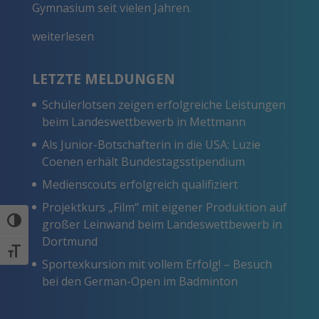
Gymnasium seit vielen Jahren.
weiterlesen
LETZTE MELDUNGEN
Schülerlotsen zeigen erfolgreiche Leistungen
beim Landeswettbewerb in Mettmann
Als Junior-Botschafterin in die USA: Luzie
Coenen erhält Bundestagsstipendium
Medienscouts erfolgreich qualifiziert
Projektkurs „Film“ mit eigener Produktion auf
Umschalten auf hohe Kontraste
großer Leinwand beim Landeswettbewerb in
Dortmund
Schrift vergrößern
Sportexkursion mit vollem Erfolg! – Besuch
bei den German-Open im Badminton