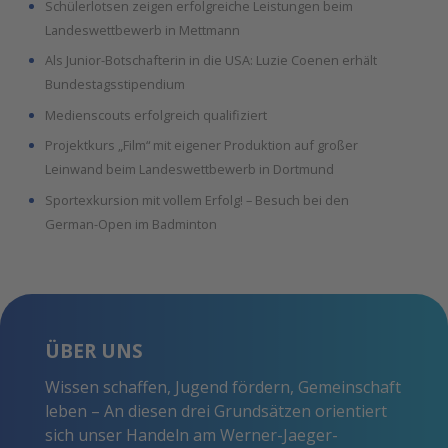
Schülerlotsen zeigen erfolgreiche Leistungen beim
Landeswettbewerb in Mettmann
Als Junior-Botschafterin in die USA: Luzie Coenen erhält
Bundestagsstipendium
Medienscouts erfolgreich qualifiziert
Projektkurs „Film“ mit eigener Produktion auf großer
Leinwand beim Landeswettbewerb in Dortmund
Sportexkursion mit vollem Erfolg! – Besuch bei den
German-Open im Badminton
ÜBER UNS
Wissen schaffen, Jugend fördern, Gemeinschaft
leben – An diesen drei Grundsätzen orientiert
sich unser Handeln am Werner-Jaeger-