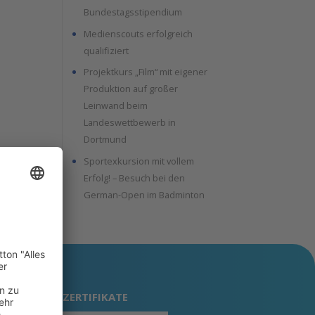
Bundestagsstipendium
Medienscouts erfolgreich
qualifiziert
Projektkurs „Film“ mit eigener
Produktion auf großer
Leinwand beim
Landeswettbewerb in
Dortmund
Sportexkursion mit vollem
Erfolg! – Besuch bei den
German-Open im Badminton
ZERTIFIKATE