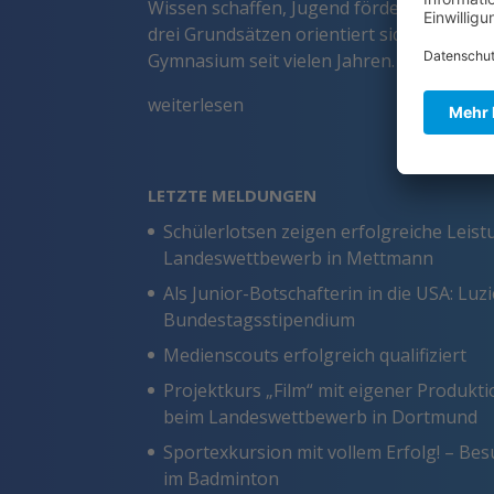
Wissen schaffen, Jugend fördern, Gemeins
drei Grundsätzen orientiert sich unser 
Gymnasium seit vielen Jahren.
weiterlesen
LETZTE MELDUNGEN
Schülerlotsen zeigen erfolgreiche Leis
Landeswettbewerb in Mettmann
Als Junior-Botschafterin in die USA: Luz
Bundestagsstipendium
Medienscouts erfolgreich qualifiziert
Projektkurs „Film“ mit eigener Produkt
beim Landeswettbewerb in Dortmund
Sportexkursion mit vollem Erfolg! – B
im Badminton