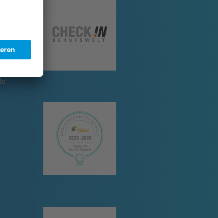
um
le