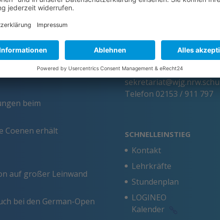
chaft leben – An diesen
Anschrift
Handeln am Werner-Jaeger-
Werner-Jaeger-Gymnasi
An den Sportplätzen 7
41334 Nettetal
Allgemein
E-Mail
sekretariat@wjg.nrw.schu
Telefon
02153 / 911 797
tungen beim
ie Coenen erhält
SCHNELLEINSTIEG
Kontakt
Lehrkräfte
ion auf großer Leinwand
Stundenplan
LOGINEO
esuch bei den German-Open
Kalender