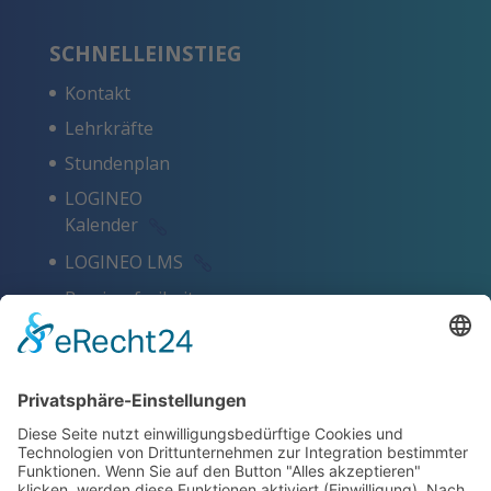
SCHNELLEINSTIEG
Kontakt
Lehrkräfte
Stundenplan
LOGINEO
Kalender
LOGINEO LMS
Barrierefreiheit
Schlagworte
Impressum
Datenschutz
ZERTIFIKATE