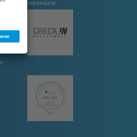
ZERTIFIKATE
um
le