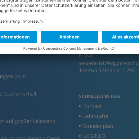
KONTAKT
chaft leben – An diesen
Anschrift
Handeln am Werner-Jaeger-
Werner-Jaeger-Gymnasi
An den Sportplätzen 7
41334 Nettetal
Allgemein
E-Mail
sekretariat@wjg.nrw.schu
Telefon
02153 / 911 797
tungen beim
ie Coenen erhält
SCHNELLEINSTIEG
Kontakt
Lehrkräfte
ion auf großer Leinwand
Stundenplan
LOGINEO
esuch bei den German-Open