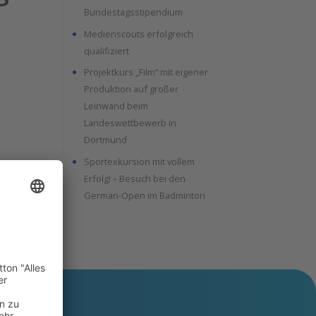
Bundestagsstipendium
Medienscouts erfolgreich
qualifiziert
Projektkurs „Film“ mit eigener
Produktion auf großer
Leinwand beim
Landeswettbewerb in
Dortmund
Sportexkursion mit vollem
Erfolg! – Besuch bei den
German-Open im Badminton