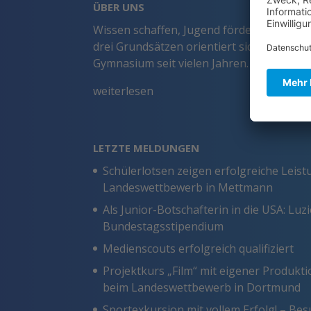
ÜBER UNS
Wissen schaffen, Jugend fördern, Gemeins
drei Grundsätzen orientiert sich unser 
Gymnasium seit vielen Jahren.
weiterlesen
LETZTE MELDUNGEN
Schülerlotsen zeigen erfolgreiche Leis
Landeswettbewerb in Mettmann
Als Junior-Botschafterin in die USA: Luz
Bundestagsstipendium
Medienscouts erfolgreich qualifiziert
Projektkurs „Film“ mit eigener Produkt
beim Landeswettbewerb in Dortmund
Sportexkursion mit vollem Erfolg! – B