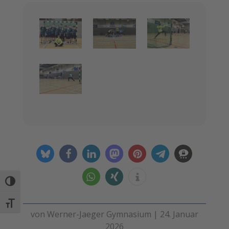
Umschalten auf hohe Kontraste
Schrift vergrößern
von
Werner-Jaeger Gymnasium
|
24. Januar
2026