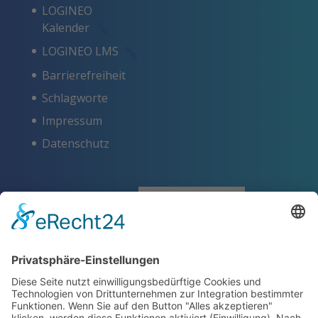
LOGINEO
Kalender
LOGINEO LMS
Barrierefreiheit
Schlagworte
Impressum
Datenschutz
ZERTIFIKATE