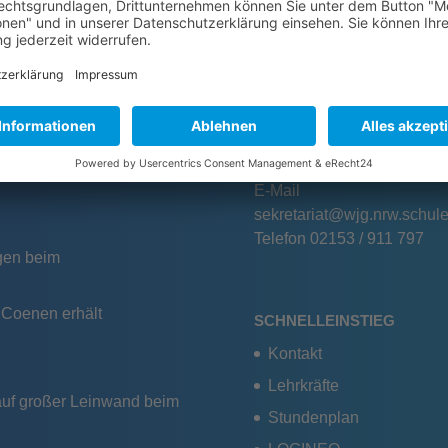
KONTAKT
aft leben – An diesen drei
Anschrift
am Werner-Jaeger-
Werner-Jaeger-Gymnasiu
An den Sportplätzen 7
41334 Nettetal
Allgemein
E-Mail
sekretariat@wjg.nrw.schul
Telefon
02153 / 911 797
ngen beim
e Coenen erhält
SCHNELLEINSTIEG
Kontakt
Lehrkräfte
 auf großer Leinwand beim
Stundenplan