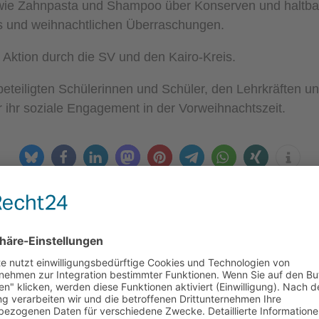
 wie Zahnpasta und Shampoo über Konserven und haltba
ks und weihnachtlichen Überraschungen.
ie Aktion durch die SV und den Kairo-Kreis.
eteiligten Schülerinnen und Schüler, den Lehrkräften und
 ihr soziale Engagement in der Vorweihnachtszeit.
von
Werner-Jaeger Gymnasium
|
20. Dezember 2025