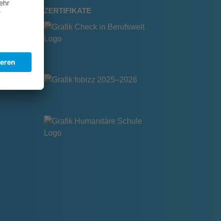
ZERTIFIKATE
m
e