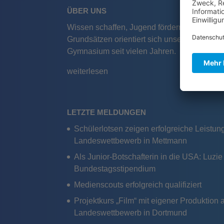
ÜBER UNS
Wissen schaffen, Jugend fördern, Gemeinsch
Grundsätzen orientiert sich unser Handeln 
Gymnasium seit vielen Jahren.
weiterlesen
LETZTE MELDUNGEN
Schülerlotsen zeigen erfolgreiche Leistu
Landeswettbewerb in Mettmann
Als Junior-Botschafterin in die USA: Luzi
Bundestagsstipendium
Medienscouts erfolgreich qualifiziert
Projektkurs „Film“ mit eigener Produktion
Landeswettbewerb in Dortmund