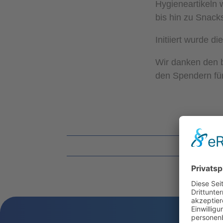
Hygieneartikeln
bis hin zu Snac
Initiiert wurde d
Wir danken den b
den Spendern für