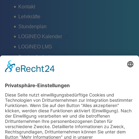
Kontakt
Lehrkräfte
Stundenplan
LOGINEO Kalender
LOGINEO LMS
Barrierefreiheit
Schlagworte
Impressum
Datenschutz
ZERTIFIKATE