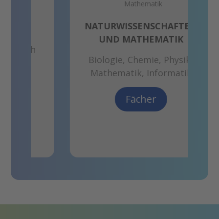
GESE
Gesch
NATURWISSENSCHAFTEN
E
UND MATHEMATIK
ch
Er
Biologie, Chemie, Physik,
Mathematik, Informatik
Fächer