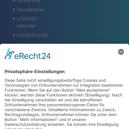
Lehrkräfte
Stundenplan
LOGINEO
Kalender
LOGINEO LMS
Barrierefreiheit
Schlagworte
Impressum
Datenschutz
ZERTIFIKATE