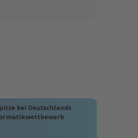
pitze bei Deutschlands
formatikwettbewerb