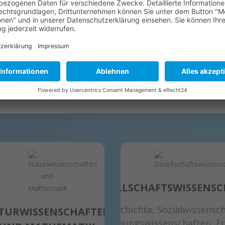
GESELLSCHAFTSWISSENS
Geschichte, Sozialwissensc
TURWISSENSCHAFTEN
Erziehungswissenschaften, E