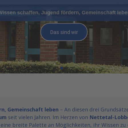
Wissen schaffen, Jugend fördern, Gemeinschaft lebe
Das sind wir
rn, Gemeinschaft leben
– An diesen drei Grundsätze
ium
seit vielen Jahren. Im Herzen von
Nettetal-Lobb
eine breite Palette an Möglichkeiten, ihr Wissen zu 