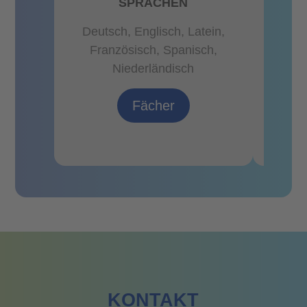
SPRACHEN
NATU
U
Deutsch, Englisch, Latein,
Französisch, Spanisch,
Biol
Niederländisch
Ma
Fächer
KONTAKT