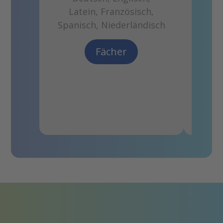
NATU
Latein, Französisch,
U
Spanisch, Niederländisch
Biol
Mat
Fächer