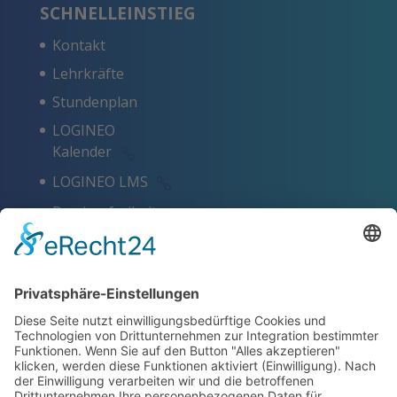
SCHNELLEINSTIEG
Kontakt
Lehrkräfte
Stundenplan
LOGINEO
Kalender
LOGINEO LMS
Barrierefreiheit
Schlagworte
Impressum
Datenschutz
ZERTIFIKATE