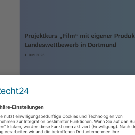
Projektkurs „Film“ mit eigener Produ
Landeswettbewerb in Dortmund
1. Juni 2026