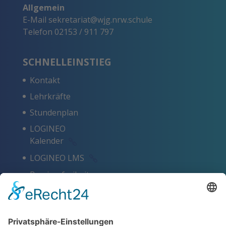
Allgemein
E-Mail
sekretariat@wjg.nrw.schule
Telefon
02153 / 911 797
SCHNELLEINSTIEG
Kontakt
Lehrkräfte
Stundenplan
LOGINEO
Kalender
LOGINEO LMS
Barrierefreiheit
Schlagworte
Impressum
Datenschutz