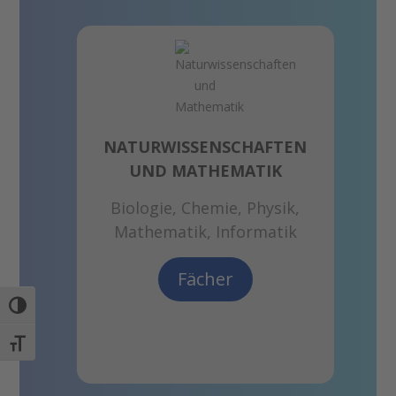
GESE
Gesch
NATURWISSENSCHAFTEN
E
UND MATHEMATIK
ch
Er
Biologie, Chemie, Physik,
Mathematik, Informatik
Fächer
Umschalten auf hohe Kontraste
Schrift vergrößern